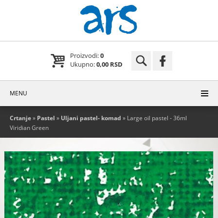
Proizvodi:
0
Ukupno:
0,00 RSD
MENU
Crtanje
»
Pastel
»
Uljani pastel- komad
» Large oil pastel - 36ml
Viridian Green