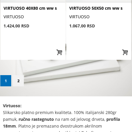
VIRTUOSO 40X80 cm ww s
VIRTUOSO 50X50 cm ww s
VIRTUOSO
VIRTUOSO
1.424,00 RSD
1.067,00 RSD
1
2
Virtuoso:
Slikarsko platno premium kvaliteta. 100% italijanski 280gr
pamuk,
ručno rastegnuto
na ram od jelovog drveta,
profila
18mm
. Platno je premazano dvostrukom akrilnom