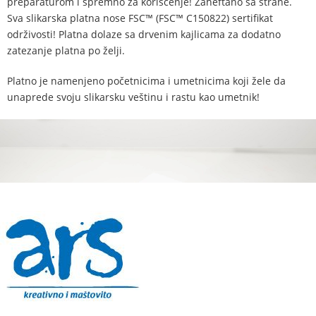
preparaturom i spremno za korišćenje! Zaheftano sa strane.
Sva slikarska platna nose FSC™ (FSC™ C150822) sertifikat
održivosti! Platna dolaze sa drvenim kajlicama za dodatno
zatezanje platna po želji.
Platno je namenjeno početnicima i umetnicima koji žele da
unaprede svoju slikarsku veštinu i rastu kao umetnik!