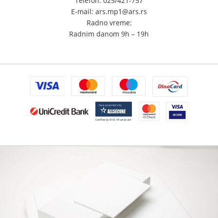
Telefon: 025/421-757
E-mail: ars.mp1@ars.rs
Radno vreme:
Radnim danom 9h – 19h