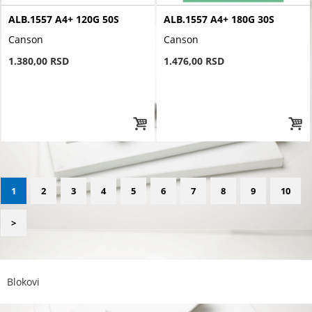
ALB.1557 A4+ 120G 50S
ALB.1557 A4+ 180G 30S
Canson
Canson
1.380,00 RSD
1.476,00 RSD
1
2
3
4
5
6
7
8
9
10
>
Blokovi