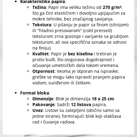
Karakteristike papira
:
Težina
: Papir ima veliku težinu od
270 g/m²
,
što ga čini elastičnim i dovoljno upijajućim za
mokre tehnike, bez značajnog savijanja.
Tekstura
: U pitanju je papir sa finom (sitnijom)
ili "hladno presovanom" (cold pressed)
teksturom zrna (postoje i varijante sa grubljom
teksturom, ali ova specifična oznaka se odnosi
na finiju).
Kvalitet
: Papir je
bez kiselina
i tretiran je
protiv buđi, što osigurava dugotrajnost i
očuvanje umetničkih dela tokom vremena.
Otpornost
: Veoma je otporan na ispravke;
greške se mogu lako ispraviti pranjem papira
vodom, sunđerom ili četkom.
Format bloka
:
Dimenzije
: Blok je dimenzija
18 x 25 cm
.
Pakovanje
: Sadrži
12 listova
papira.
Uvez
: Listovi su zalepljeni (obično samo sa
jedne strane), formirajući blok koji olakšava
rad i čuvanje radova.