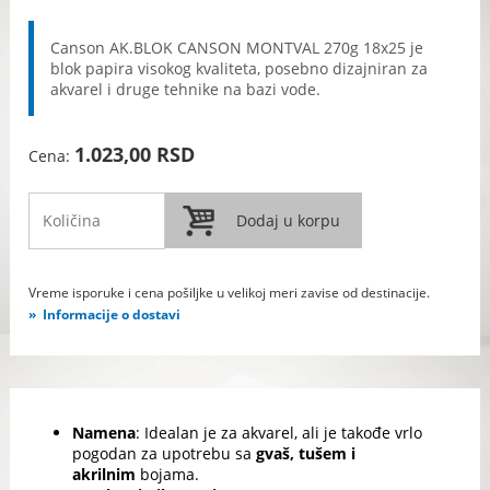
Canson AK.BLOK CANSON MONTVAL 270g 18x25 je
blok papira visokog kvaliteta, posebno dizajniran za
akvarel i druge tehnike na bazi vode.
1.023,00 RSD
Cena:
Vreme isporuke i cena pošiljke u velikoj meri zavise od destinacije.
Informacije o dostavi
Namena
: Idealan je za akvarel, ali je takođe vrlo
pogodan za upotrebu sa
gvaš, tušem i
akrilnim
bojama.