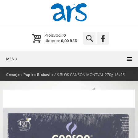
Proizvodi:
0
Ukupno:
0,00 RSD
MENU
Crtanje
»
Papir
»
Blokovi
» AK.BLOK CANSON MONTVAL 270g 18x25