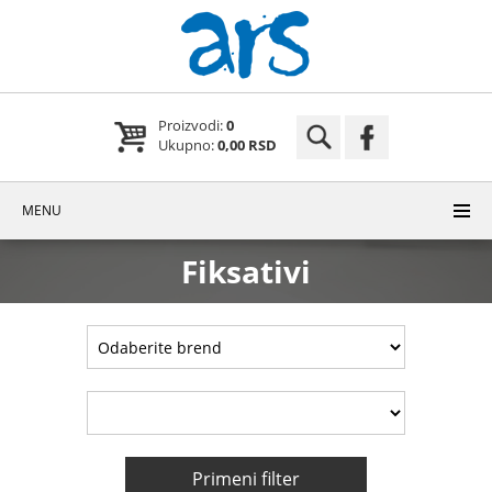
Proizvodi:
0
Ukupno:
0,00 RSD
MENU
Fiksativi