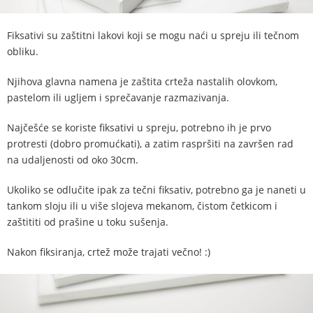
Fiksativi su zaštitni lakovi koji se mogu naći u spreju ili tečnom
obliku.
Njihova glavna namena je zaštita crteža nastalih olovkom,
pastelom ili ugljem i sprečavanje razmazivanja.
Najčešće se koriste fiksativi u spreju, potrebno ih je prvo
protresti (dobro promućkati), a zatim raspršiti na završen rad
na udaljenosti od oko 30cm.
Ukoliko se odlučite ipak za tečni fiksativ, potrebno ga je naneti u
tankom sloju ili u više slojeva mekanom, čistom četkicom i
zaštititi od prašine u toku sušenja.
Nakon fiksiranja, crtež može trajati večno! :)