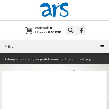
Proizvodi:
0
Ukupno:
0,00 RSD
MENU
Crtanje
»
Pastel
»
Uljani pastel- komad
» Oil pastel - 5ml Purple