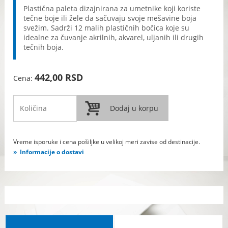
Plastična paleta dizajnirana za umetnike koji koriste
tečne boje ili žele da sačuvaju svoje mešavine boja
svežim. Sadrži 12 malih plastičnih bočica koje su
idealne za čuvanje akrilnih, akvarel, uljanih ili drugih
tečnih boja.
442,00 RSD
Cena:
Vreme isporuke i cena pošiljke u velikoj meri zavise od destinacije.
Informacije o dostavi