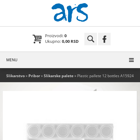
Proizvodi:
0
Ukupno:
0,00 RSD
MENU
Slikarstvo
»
Pribor
»
Slikarske palete
» Plastic pallete 12 bottles A15924