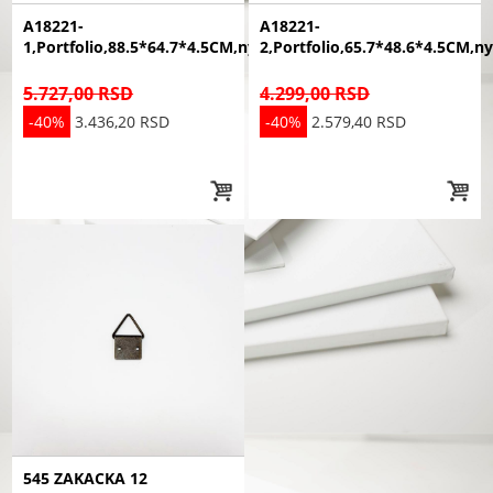
A18221-
A18221-
1,Portfolio,88.5*64.7*4.5CM,nylon
2,Portfolio,65.7*48.6*4.5CM,n
5.727,00 RSD
4.299,00 RSD
-40%
3.436,20 RSD
-40%
2.579,40 RSD
545 ZAKACKA 12