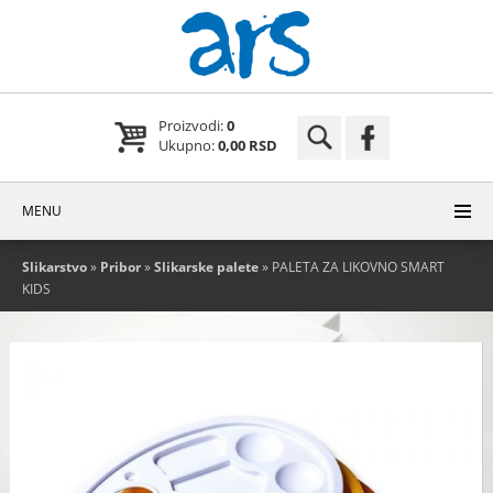
Proizvodi:
0
Ukupno:
0,00 RSD
MENU
Slikarstvo
»
Pribor
»
Slikarske palete
» PALETA ZA LIKOVNO SMART
KIDS