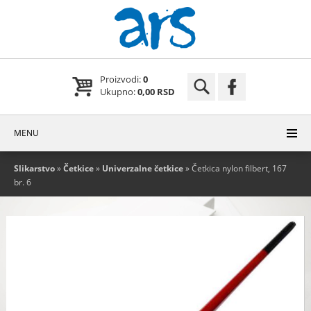
Proizvodi:
0
Ukupno:
0,00 RSD
MENU
Slikarstvo
»
Četkice
»
Univerzalne četkice
» Četkica nylon filbert, 167
br. 6