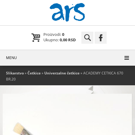
Proizvodi:
0
Ukupno:
0,00 RSD
MENU
Slikarstvo
»
Četkice
»
Univerzalne četkice
» ACADEMY CETKICA 670
BR.20