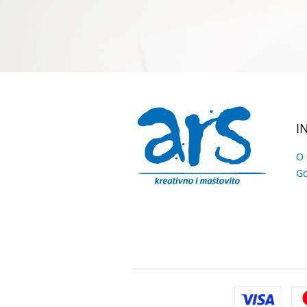
I
O
Gd