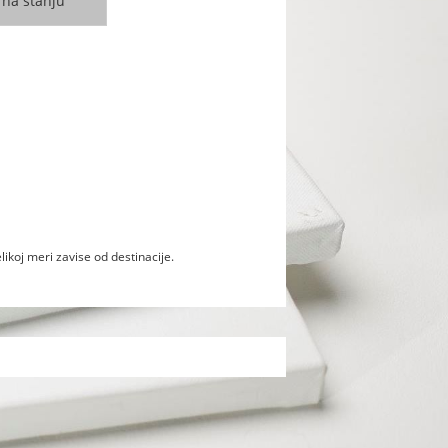
likoj meri zavise od destinacije.