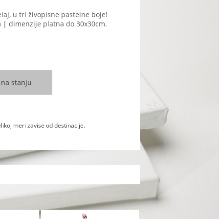
j, u tri živopisne pastelne boje!
m | dimenzije platna do 30x30cm.
likoj meri zavise od destinacije.