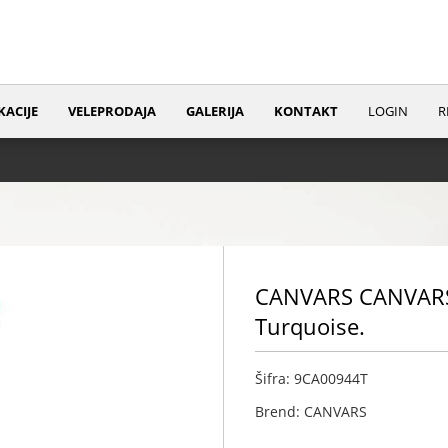
KACIJE
VELEPRODAJA
GALERIJA
KONTAKT
LOGIN
R
CANVARS CANVARS 
Turquoise.
Šifra: 9CA00944T
Brend: CANVARS