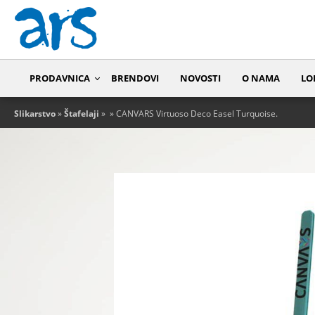
PRODAVNICA
BRENDOVI
NOVOSTI
O NAMA
LO
Slikarstvo
»
Štafelaji
»
» CANVARS Virtuoso Deco Easel Turquoise.