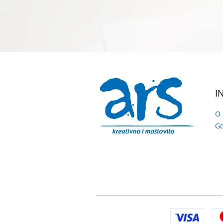
I
O
Gd