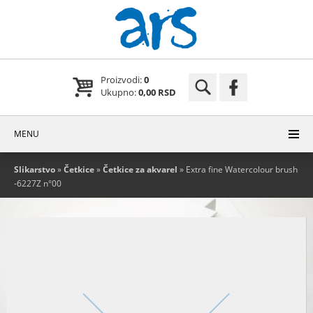
Proizvodi:
0
Ukupno:
0,00 RSD
MENU
Slikarstvo
»
Četkice
»
Četkice za akvarel
» Extra fine Watercolour brush
-6227Z n°00