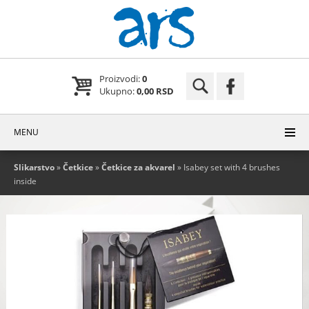
Proizvodi:
0
Ukupno:
0,00 RSD
MENU
Slikarstvo
»
Četkice
»
Četkice za akvarel
» Isabey set with 4 brushes
inside