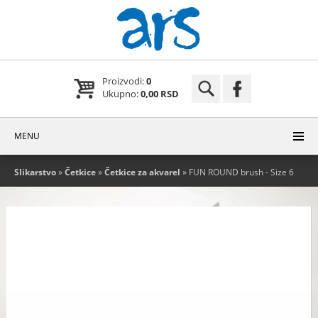
Proizvodi:
0
Ukupno:
0,00 RSD
MENU
Slikarstvo
»
Četkice
»
Četkice za akvarel
» FUN ROUND brush - Size 6