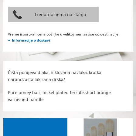
Vreme isporuke i cena pošiljke u velikoj meri zavise od destinacije.
Informacije o dostavi
Čista ponijeva dlaka, niklovana navlaka, kratka
narandžasta lakirana drška/
Pure poney hair, nickel plated ferrule,short orange
varnished handle