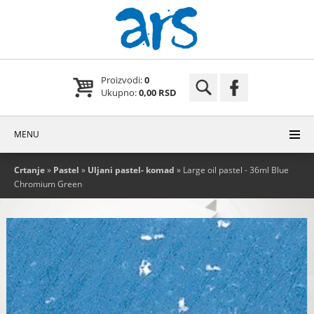
Proizvodi:
0
Ukupno:
0,00 RSD
MENU
Crtanje
»
Pastel
»
Uljani pastel- komad
» Large oil pastel - 36ml Blue
Chromium Green