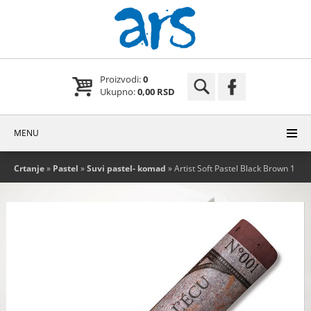
Proizvodi:
0
Ukupno:
0,00 RSD
MENU
Crtanje
»
Pastel
»
Suvi pastel- komad
» Artist Soft Pastel Black Brown 1