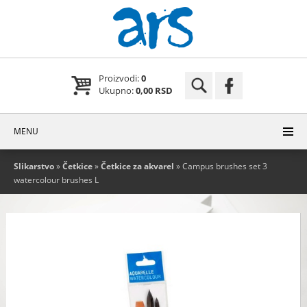
Proizvodi:
0
Ukupno:
0,00 RSD
MENU
Slikarstvo
»
Četkice
»
Četkice za akvarel
» Campus brushes set 3
watercolour brushes L