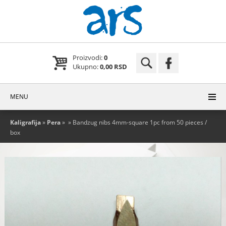
Proizvodi:
0
Ukupno:
0,00 RSD
MENU
Kaligrafija
»
Pera
»
» Bandzug nibs 4mm-square 1pc from 50 pieces /
box