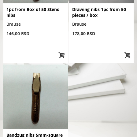
1pc from Box of 50 Steno
Drawing nibs 1pc from 50
nibs
pieces / box
Brause
Brause
146,00 RSD
178,00 RSD
Bandzug nibs 5mm-square