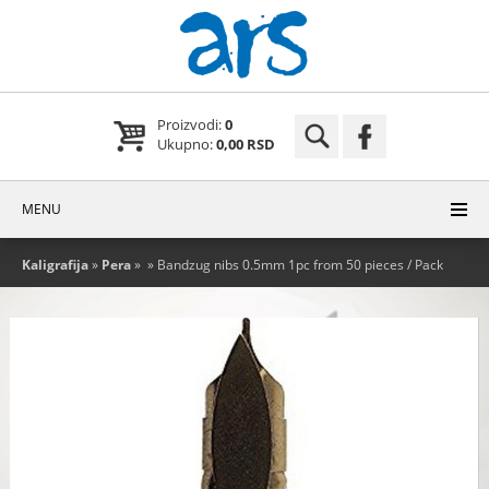
Proizvodi:
0
Ukupno:
0,00 RSD
MENU
Kaligrafija
»
Pera
»
» Bandzug nibs 0.5mm 1pc from 50 pieces / Pack