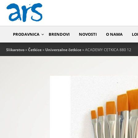
PRODAVNICA
BRENDOVI
NOVOSTI
O NAMA
LO
Slikarstvo
»
Četkice
»
Univerzalne četkice
» ACADEMY CETKICA 880 12