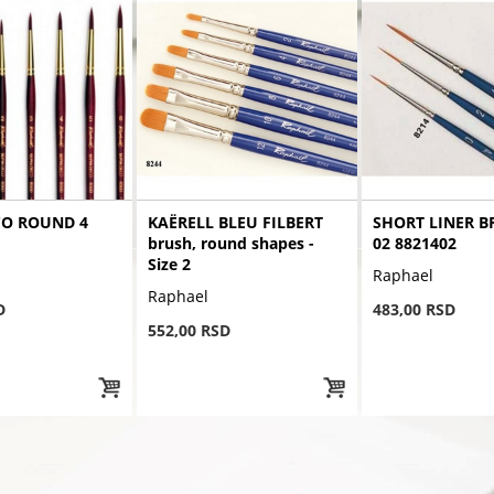
CO ROUND 4
KAËRELL BLEU FILBERT
SHORT LINER B
brush, round shapes -
02 8821402
Size 2
Raphael
Raphael
D
483,00 RSD
552,00 RSD