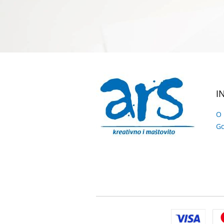
I
O
Gd