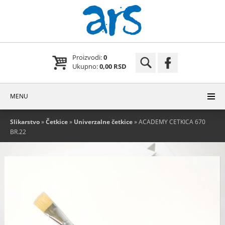
Proizvodi:
0
Ukupno:
0,00 RSD
MENU
Slikarstvo
»
Četkice
»
Univerzalne četkice
» ACADEMY CETKICA 670
BR.22