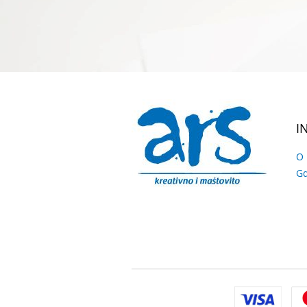
I
O
Gd