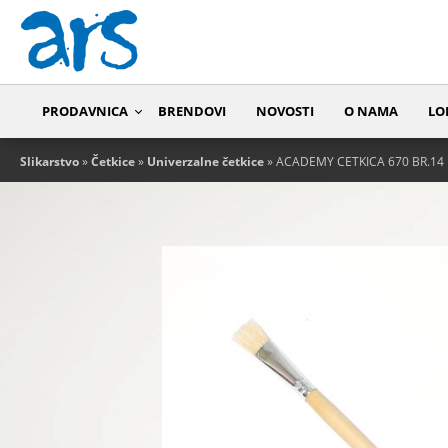
PRODAVNICA
BRENDOVI
NOVOSTI
O NAMA
LO
Slikarstvo
»
Četkice
»
Univerzalne četkice
» ACADEMY CETKICA 670 BR.14