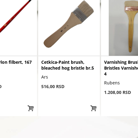
lon filbert, 167
Cetkica-Paint brush,
Varnishing Bru
bleached hog bristle br.5
Bristles Varnis
4
Ars
Rubens
D
516,00 RSD
1.208,00 RSD