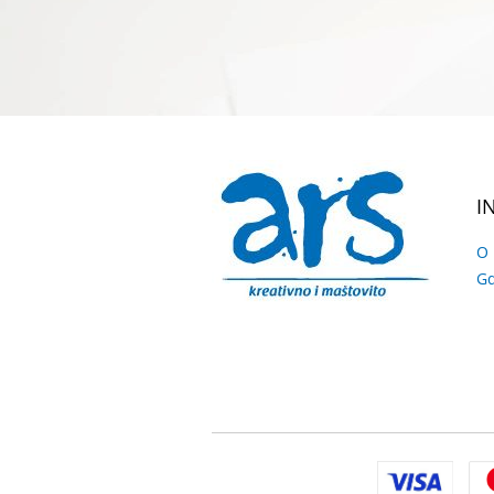
I
O
Gd