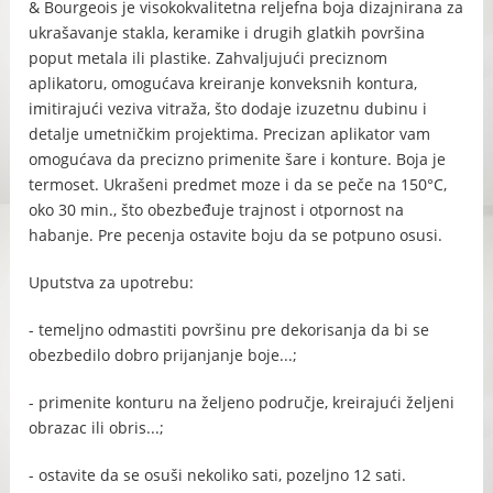
& Bourgeois je visokokvalitetna reljefna boja dizajnirana za
ukrašavanje stakla, keramike i drugih glatkih površina
poput metala ili plastike. Zahvaljujući preciznom
aplikatoru, omogućava kreiranje konveksnih kontura,
imitirajući veziva vitraža, što dodaje izuzetnu dubinu i
detalje umetničkim projektima. Precizan aplikator vam
omogućava da precizno primenite šare i konture. Boja je
termoset. U
krašeni predmet moze i da se peče na 150°C,
oko 30 min., što obezbeđuje trajnost i otpornost na
habanje. Pre pecenja ostavite boju da se potpuno osusi.
Uputstva za upotrebu:
- temeljno odmastiti površinu pre dekorisanja da bi se
obezbedilo dobro prijanjanje boje...;
- primenite konturu na željeno područje, kreirajući željeni
obrazac ili obris...;
- ostavite da se osuši nekoliko sati, pozeljno 12 sati.