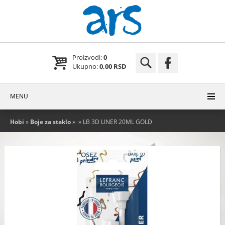
Proizvodi:
0
Ukupno:
0,00 RSD
MENU
Hobi
»
Boje za staklo
»
» LB 3D LINER 20ML GOLD