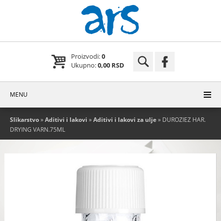
Proizvodi:
0
Ukupno:
0,00 RSD
MENU
Slikarstvo
»
Aditivi i lakovi
»
Aditivi i lakovi za ulje
» DUROZIEZ HAR.
DRYING VARN.75ML