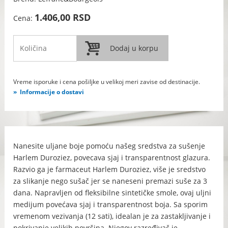
1.406,00 RSD
Cena:
Vreme isporuke i cena pošiljke u velikoj meri zavise od destinacije.
Informacije o dostavi
Nanesite uljane boje pomoću našeg sredstva za sušenje
Harlem Duroziez, povecava sjaj i transparentnost glazura.
Razvio ga je farmaceut Harlem Duroziez, više je sredstvo
za slikanje nego sušač jer se naneseni premazi suše za 3
dana. Napravljen od fleksibilne sintetičke smole, ovaj uljni
medijum povećava sjaj i transparentnost boja. Sa sporim
vremenom vezivanja (12 sati), idealan je za zastakljivanje i
pokrivanje velikih površina. Njegov razređivač je