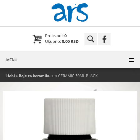
Proizvodi:
0
Ukupno:
0,00 RSD
MENU
Hobi
»
Boje za keramiku
»
» CERAMIC 50ML BLACK