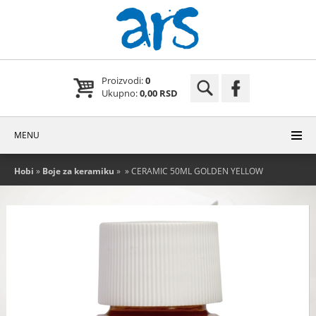
Proizvodi:
0
Ukupno:
0,00 RSD
MENU
Hobi
»
Boje za keramiku
»
» CERAMIC 50ML GOLDEN YELLOW