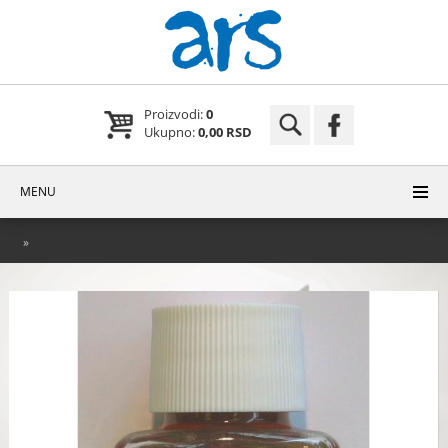
Proizvodi:
0
Ukupno:
0,00 RSD
MENU
»