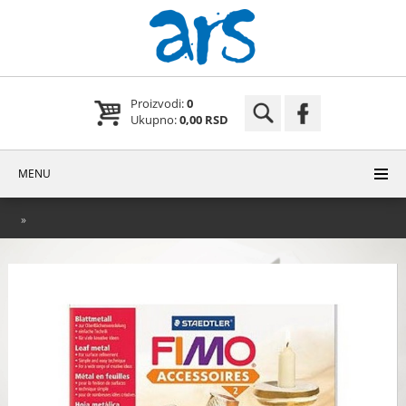
Proizvodi:
0
Ukupno:
0,00 RSD
MENU
»