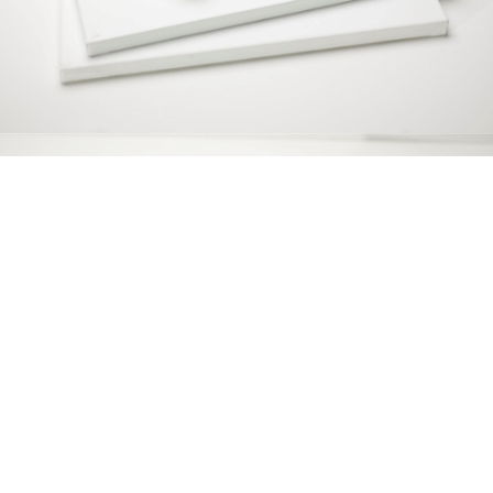
Copyright © 2014 ARS d.o.o. Sva prava zadržana.
Politika privatnosti.
Srpski (
Ћирилица
|
Latinica
) |
English