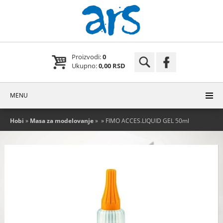
Proizvodi:
0
Ukupno:
0,00 RSD
MENU
Hobi
»
Masa za modelovanje
»
» FIMO ACCES.LIQUID GEL 50ml