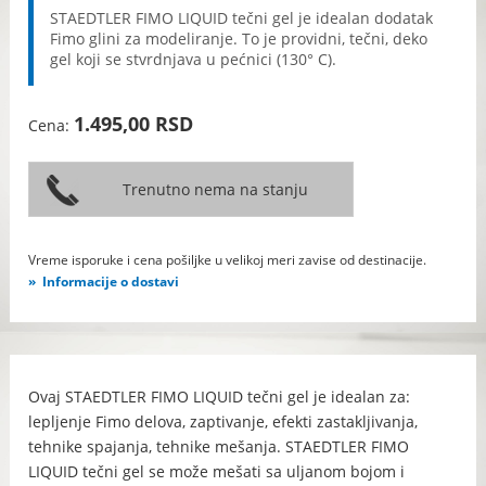
STAEDTLER FIMO LIQUID tečni gel je idealan dodatak
Fimo glini za modeliranje. To je providni, tečni, deko
gel koji se stvrdnjava u pećnici (130° C).
1.495,00 RSD
Cena:
Vreme isporuke i cena pošiljke u velikoj meri zavise od destinacije.
Informacije o dostavi
Ovaj STAEDTLER FIMO LIQUID tečni gel je idealan za:
lepljenje Fimo delova, zaptivanje, efekti zastakljivanja,
tehnike spajanja, tehnike mešanja. STAEDTLER FIMO
LIQUID tečni gel se može mešati sa uljanom bojom i