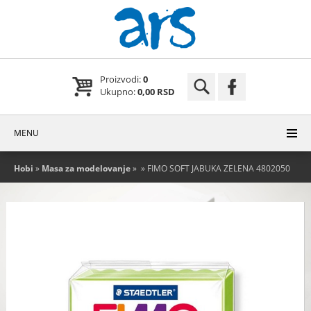
Proizvodi:
0
Ukupno:
0,00 RSD
MENU
Hobi
»
Masa za modelovanje
»
» FIMO SOFT JABUKA ZELENA 4802050