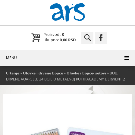
Proizvodi:
0
Ukupno:
0,00 RSD
MENU
Crtanje
»
Olovke i drvene bojice
»
Olovke i bojice- setovi
» BOJE
DRVENE AQARELLE 24 BOJE U METALNOJ KUTIJI ACADEMY DERWENT 2