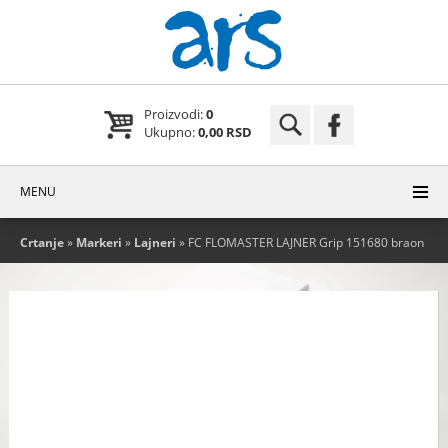
Proizvodi:
0
Ukupno:
0,00 RSD
MENU
Crtanje
»
Markeri
»
Lajneri
» FC FLOMASTER LAJNER Grip 151680 braon