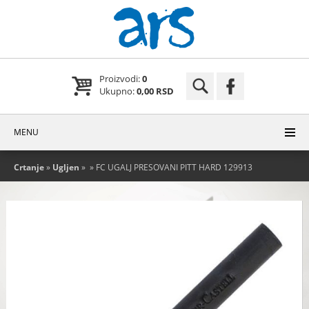
Proizvodi:
0
Ukupno:
0,00 RSD
MENU
Crtanje
»
Ugljen
»
» FC UGALJ PRESOVANI PITT HARD 129913