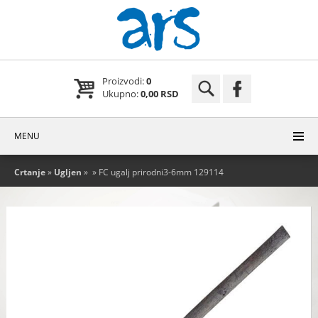
Proizvodi:
0
Ukupno:
0,00 RSD
MENU
Crtanje
»
Ugljen
»
» FC ugalj prirodni3-6mm 129114