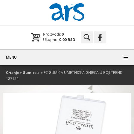
Proizvodi:
0
Ukupno:
0,00 RSD
MENU
Crtanje
»
Gumice
»
» FC GUMICA UMETNICKA GNJECA U BOJI TREND
127124