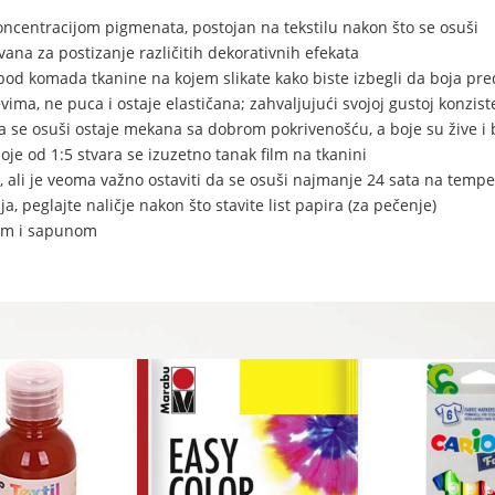
oncentracijom pigmenata, postojan na tekstilu nakon što se osuši
ana za postizanje različitih dekorativnih efekata
a ispod komada tkanine na kojem slikate kako biste izbegli da boja p
vima, ne puca i ostaje elastičana; zahvaljujući svojoj gustoj konzist
da se osuši ostaje mekana sa dobrom pokrivenošću, a boje su žive i 
oje od 1:5 stvara se izuzetno tanak film na tkanini
nu, ali je veoma važno ostaviti da se osuši najmanje 24 sata na temp
ja, peglajte naličje nakon što stavite list papira (za pečenje)
dom i sapunom