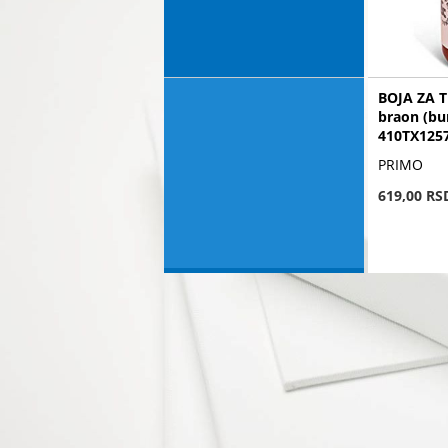
BOJA ZA T
braon (bu
410TX125
PRIMO
619,00 RS