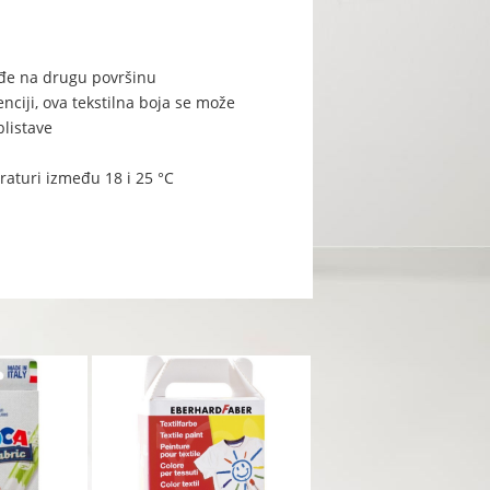
ređe na drugu površinu
enciji, ova tekstilna boja se može
blistave
eraturi između 18 i 25 °C