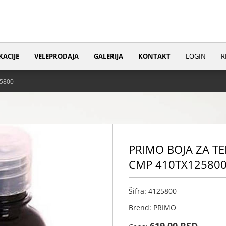
KACIJE
VELEPRODAJA
GALERIJA
KONTAKT
LOGIN
R
25800
PRIMO BOJA ZA TEK
CMP 410TX12580
Šifra: 4125800
Brend: PRIMO
619,00 RSD