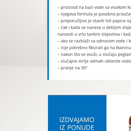
– proizvod na bazi vode sa visokom k
– njegova formula je posebno proučav
– preporučljivo je staviti list papir
– čak i kada se nanese u debljim sloje
nanositi u vrlo tankim slojevima i ka
– ako se razblaži sa odnosom vode i b
– nije potrebno fiksirati ga na tkani
– nakon što se osuši, u slučaju peglan
– slučajne mrlje odmah uklonite vo
– pranje na 30°