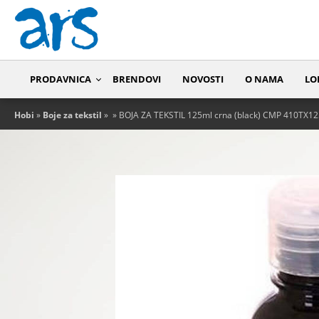
PRODAVNICA
BRENDOVI
NOVOSTI
O NAMA
LO
Hobi
»
Boje za tekstil
»
» BOJA ZA TEKSTIL 125ml crna (black) CMP 410TX1