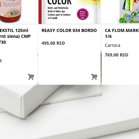
EKSTIL 125ml
REASY COLOR 034 BORDO
CA FLOM.MARK
rnt siena) CMP
1/6
730
495,00 RSD
Carioca
769,00 RSD
D