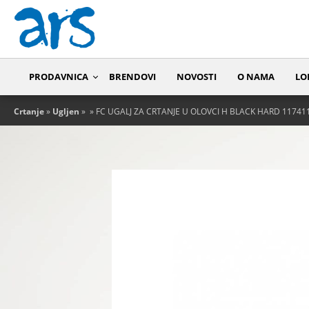
PRODAVNICA
BRENDOVI
NOVOSTI
O NAMA
LO
Crtanje
»
Ugljen
»
» FC UGALJ ZA CRTANJE U OLOVCI H BLACK HARD 11741