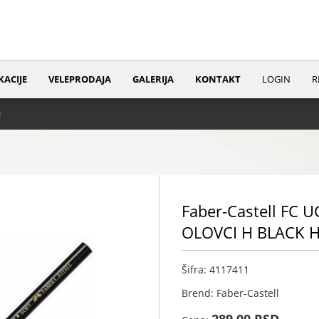
KACIJE
VELEPRODAJA
GALERIJA
KONTAKT
LOGIN
R
1
Faber-Castell FC 
OLOVCI H BLACK 
Šifra: 4117411
Brend: Faber-Castell
289,00 RSD