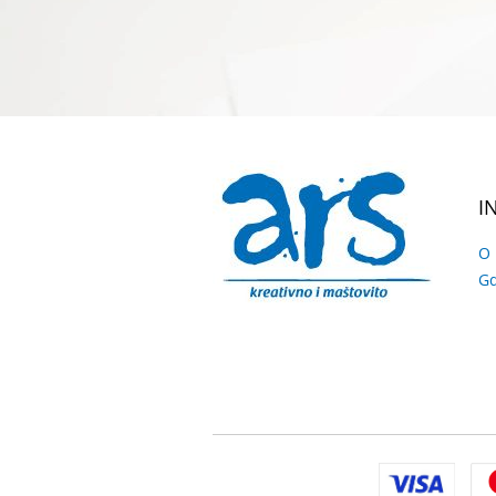
I
O
Gd