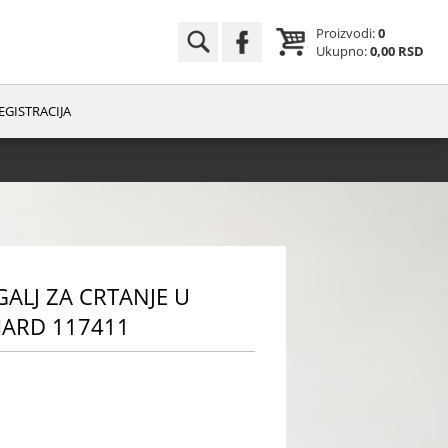
Proizvodi:
0
Ukupno:
0,00 RSD
EGISTRACIJA
UGALJ ZA CRTANJE U
HARD 117411