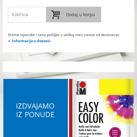
Vreme isporuke i cena pošiljke u velikoj meri zavise od destinacije.
Informacije o dostavi