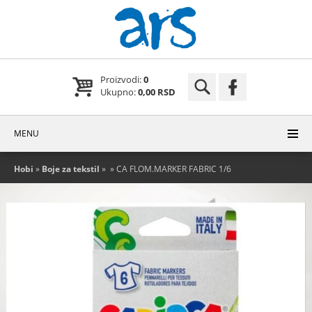
Proizvodi:
0
Ukupno:
0,00 RSD
MENU
Hobi
»
Boje za tekstil
»
» CA FLOM.MARKER FABRIC 1/6