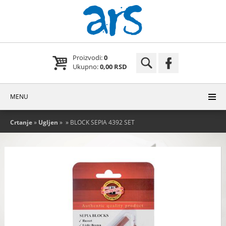
Proizvodi:
0
Ukupno:
0,00 RSD
MENU
Crtanje
»
Ugljen
»
» BLOCK SEPIA 4392 SET