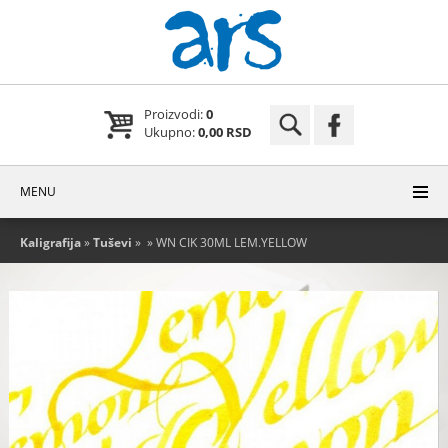
Proizvodi:
0
Ukupno:
0,00 RSD
MENU
Kaligrafija
»
Tuševi
»
» WN CIK 30ML LEM.YELLOW