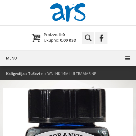
Proizvodi:
0
Ukupno:
0,00 RSD
MENU
Kaligrafija
»
Tuševi
»
» WN INK 14ML ULTRAMARINE