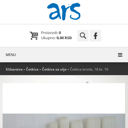
Proizvodi:
0
Ukupno:
0,00 RSD
MENU
Slikarstvo
»
Četkice
»
Četkice za ulje
» Četkica bristle, 18 br. 10