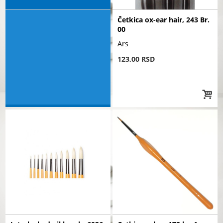
Četkica ox-ear hair, 243 Br.
00
Ars
123,00 RSD