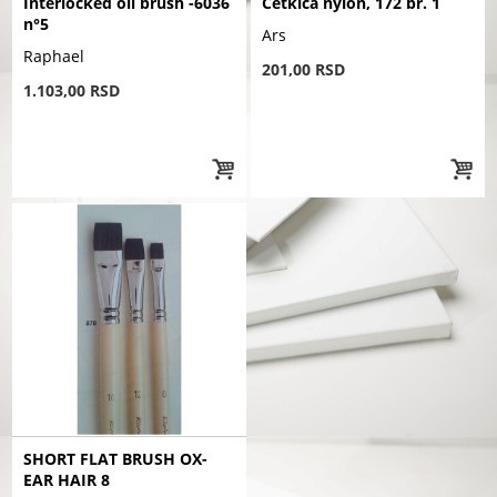
Interlocked oil brush -6036
Cetkica nylon, 172 br. 1
n°5
Ars
Raphael
201,00 RSD
1.103,00 RSD
SHORT FLAT BRUSH OX-
EAR HAIR 8