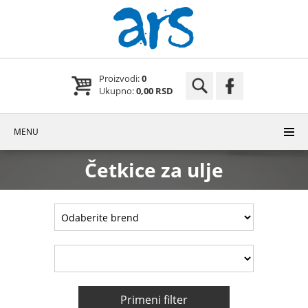
Proizvodi:
0
Ukupno:
0,00 RSD
MENU
Četkice za ulje