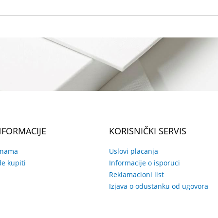
NFORMACIJE
KORISNIČKI SERVIS
 nama
Uslovi placanja
e kupiti
Informacije o isporuci
Reklamacioni list
Izjava o odustanku od ugovora