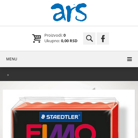
Proizvodi:
0
Ukupno:
0,00 RSD
MENU
»