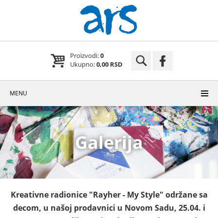
Proizvodi:
0
Ukupno:
0,00 RSD
MENU
Galerija
Kreativne radionice "Rayher - My Style" održane sa
decom, u našoj prodavnici u Novom Sadu, 25.04. i