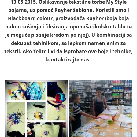
13.05.2015. Oslikavanje tekstilne torbe My Style
bojama, uz pomoć Rayher šablona. Koristili smo i
Blackboard colour, proizvođača Rayher (boja koja
nakon sušenja i fiksiranja oponaša školsku tablu te
je moguće pisanje kredom po njoj). U kombinaciji sa
dekupaž tehinikom, sa lepkom namenjenim za
tekstil. Ako želite i Vi da isprobate ove boje i tehnike,
kontaktirajte nas.