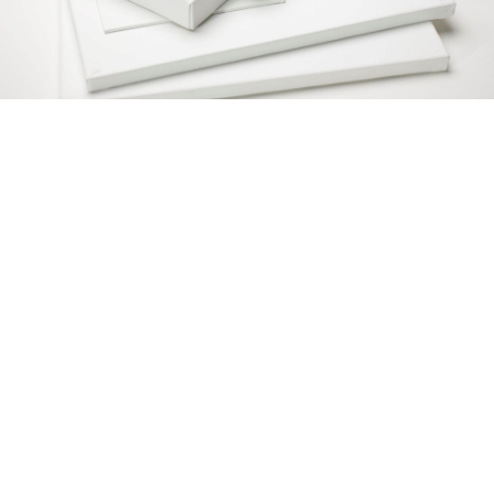
Copyright © 2014 ARS d.o.o. Sva prava zadržana.
Politika privatnosti.
Srpski (
Ћирилица
|
Latinica
) |
English
Web programiranje
Bit Soft
| Design by
BV Design