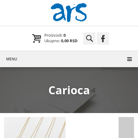
Proizvodi:
0
Ukupno:
0,00 RSD
MENU
Carioca